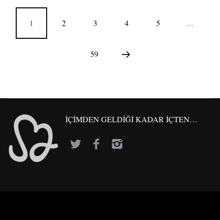
1
2
3
4
5
…
59
İÇİMDEN GELDİĞİ KADAR İÇTEN…