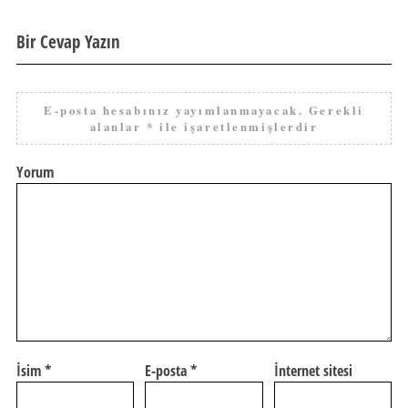
Bir Cevap Yazın
E-posta hesabınız yayımlanmayacak.
Gerekli
alanlar
*
ile işaretlenmişlerdir
Yorum
İsim
*
E-posta
*
İnternet sitesi