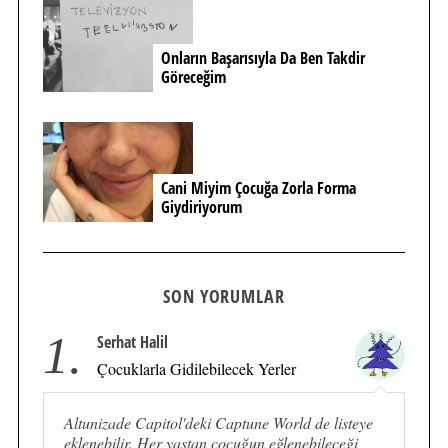
Onların Başarısıyla Da Ben Takdir
Göreceğim
Cani Miyim Çocuğa Zorla Forma
Giydiriyorum
SON YORUMLAR
1.
Serhat Halil
Çocuklarla Gidilebilecek Yerler
Altunizade Capitol'deki Captune World de listeye
eklenebilir. Her yaştan çocuğun eğlenebileceği