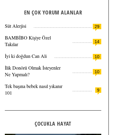
EN ÇOK YORUM ALANLAR
Süt Alerjisi
29
BAMBİBO Kişiye Özel
14
Takılar
İyi ki doğdun Can Ali
10
İlik Donörü Olmak İsteyenler
10
Ne Yapmalı?
Tek başına bebek nasıl yıkanır
9
101
ÇOCUKLA HAYAT