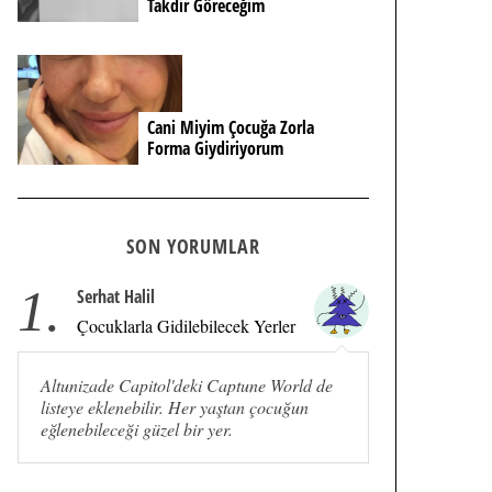
Takdir Göreceğim
Cani Miyim Çocuğa Zorla
Forma Giydiriyorum
SON YORUMLAR
1.
Serhat Halil
Çocuklarla Gidilebilecek Yerler
Altunizade Capitol'deki Captune World de
listeye eklenebilir. Her yaştan çocuğun
eğlenebileceği güzel bir yer.