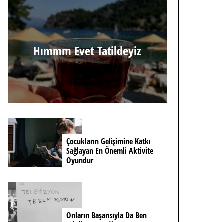
Hımmm Evet Tatildeyiz
Çocukların Gelişimine Katkı
Sağlayan En Önemli Aktivite
Oyundur
Onların Başarısıyla Da Ben