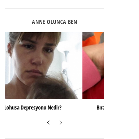
ANNE OLUNCA BEN
BırakMA Tanımımı Dönüştürdüm
Hımm