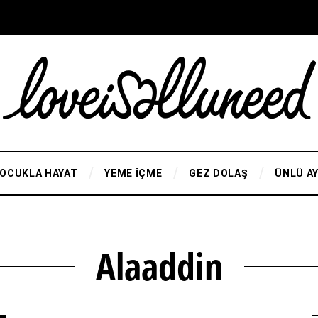
OCUKLA HAYAT
YEME İÇME
GEZ DOLAŞ
ÜNLÜ A
Alaaddin