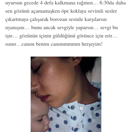
uyursun gecede 4 defa kalkmana rağmen… 6:30da daha
sen gözünü açamamışken öpe koklaya sevimli sesler
çıkartmaya çalışarak borozan sesinle karşılarsın
uyanışını… bunu ancak sevgiyle yaparsın… sevgi bu
işte… gözünün içinin güldüğünü görünce için erir…
ısınır…canım benim canımmmmm herşeyim!