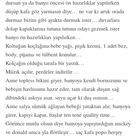
dursun ya da banyo öncesi ön hazırlıklar yapılırken
düşüp kafa göz yarmasın diye… ne var ki artık orada
durmaz bizim gibi ayakta durmak ister… duvarlara
dolap kapaklarına tutuna tutuna odayı gezmek ister
banyo ön hazırlıkları yapılırken…
Koltuğun koçlağına bebe yağı, pişik kremi, 1 adet bez,
body, pijama ve tülbent konulur…
Kolçağın olduğu tarafa bir yastık…
Müzik açılır, perdeler indirilir…
Anne topless bikini giyer, banyoya kendi bornozunu ve
bebişin havlusunu hazır eder, tam olarak duşun sağ
dibindeki askıya asar, suyu açar ki duş ısınsın…
Anne salya sümük ağlayan bebeği yataktan alır, banyoya
girer, kapıyı kapar, başlar ten tene quality time…
Görünce mutlu olsun diye banyoya yapıştırdığım mickey
ve donald amca yla flörtleşir… saç kafa popo herşey