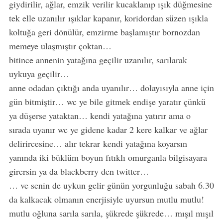
giydirilir, ağlar, emzik verilir kucaklanıp ışık düğmesine
tek elle uzanılır ışıklar kapanır, koridordan süzen ışıkla
koltuğa geri dönülür, emzirme başlamıştır bornozdan
memeye ulaşmıştır çoktan…
bitince annenin yatağına geçilir uzanılır, sarılarak
uykuya geçilir…
anne odadan çıktığı anda uyanılır… dolayısıyla anne için
gün bitmiştir… wc ye bile gitmek endişe yaratır çünkü
ya düşerse yataktan… kendi yatağına yatırır ama o
sırada uyanır wc ye gidene kadar 2 kere kalkar ve ağlar
delirircesine… alır tekrar kendi yatağına koyarsın
yanında iki büklüm boyun fıtıklı omurganla bilgisayara
girersin ya da blackberry den twitter…
… ve senin de uykun gelir günün yorgunluğu sabah 6.30
da kalkacak olmanın enerjisiyle uyursun mutlu mutlu!
mutlu oğluna sarıla sarıla, şükrede şükrede… mışıl mışıl