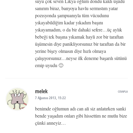
suyu çok seven Likya oğlum dondu kaldı üşüdü
sanırım biraz, banyoya havlu sermıstım yatar
pozısyonda şampuanıyla tüm vücudunu
yıkayabildiğim kadar yıkadım başını
yıkayamadım, o da bir dahaki sefere…üç aylık
bebeği tek başına yıkamak hayli zor bir taraftan
üşümesin diye panikliyorsunuz bir taraftan da bir
yerine bişey olmasın diye hızlı olmaya
çalışıyorsunuz…neyse ilk deneme başarılı sütünü
emip uyudu 🙂
melek
CEVAPLA
7 Ağustos 2013, 15:22
benimde oğlumun adı can ali siz anlatırken sanki
bende yaşadım onları gibi hissettim ne mutlu bize
çünki anneyiz…