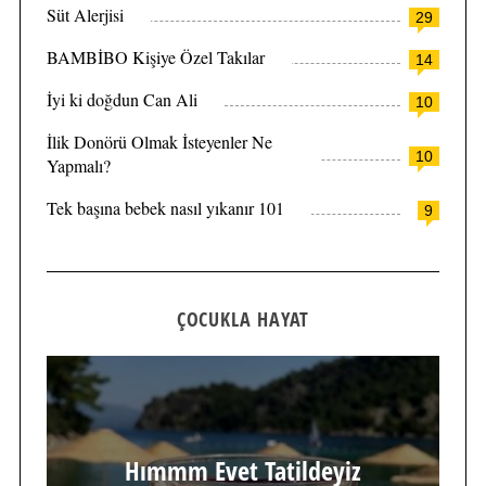
Süt Alerjisi
29
BAMBİBO Kişiye Özel Takılar
14
İyi ki doğdun Can Ali
10
İlik Donörü Olmak İsteyenler Ne
10
Yapmalı?
Tek başına bebek nasıl yıkanır 101
9
ÇOCUKLA HAYAT
Hımmm Evet Tatildeyiz