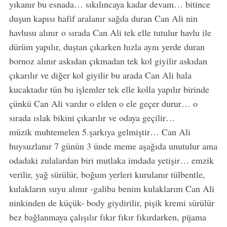
yıkanır bu esnada… sıkılıncaya kadar devam… bitince
duşun kapısı hafif aralanır sağda duran Can Ali nin
havlusu alınır o sırada Can Ali tek elle tutulur havlu ile
dürüm yapılır, duştan çıkarken hızla aynı yerde duran
bornoz alınır askıdan çıkmadan tek kol giyilir askıdan
çıkarılır ve diğer kol giyilir bu arada Can Ali hala
kucaktadır tün bu işlemler tek elle kolla yapılır birinde
çünkü Can Ali vardır o elden o ele geçer durur… o
sırada ıslak bikini çıkarılır ve odaya geçilir…
müzik muhtemelen 5.şarkıya gelmiştir… Can Ali
huysuzlanır 7 günün 3 ünde meme aşağıda unutulur ama
odadaki zulalardan biri mutlaka imdada yetişir… emzik
verilir, yağ sürülür, boğum yerleri kurulanır tülbentle,
kulakların suyu alınır -galiba benim kulaklarım Can Ali
ninkinden de küçük- body giydirilir, pişik kremi sürülür
bez bağlanmaya çalışılır fıkır fıkır fıkırdarken, pijama