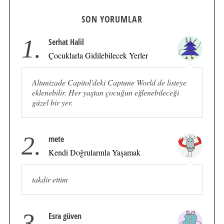
SON YORUMLAR
1.
Serhat Halil
Çocuklarla Gidilebilecek Yerler
Altunizade Capitol'deki Captune World de listeye
eklenebilir. Her yaştan çocuğun eğlenebileceği
güzel bir yer.
2.
mete
Kendi Doğrularınla Yaşamak
takdir ettim
3.
Esra güven