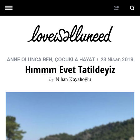
ANNE OLUNCA BEN
,
ÇOCUKLA HAYAT
23 Nisan 2018
Hımmm Evet Tatildeyiz
by
Nihan Kayalıoğlu