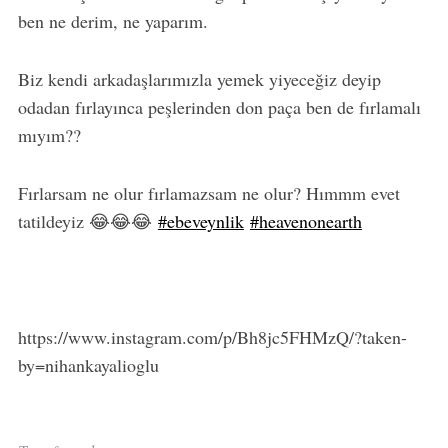
ben ne derim, ne yaparım.
Biz kendi arkadaşlarımızla yemek yiyeceğiz deyip
odadan fırlayınca peşlerinden don paça ben de fırlamalı
mıyım??
Fırlarsam ne olur fırlamazsam ne olur? Hımmm evet
tatildeyiz 😂😂😂
#ebeveynlik
#heavenonearth
https://www.instagram.com/p/Bh8jc5FHMzQ/?taken-
by=nihankayalioglu