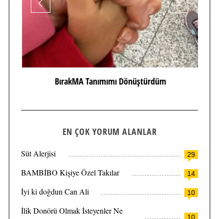
BırakMA Tanımımı Dönüştürdüm
EN ÇOK YORUM ALANLAR
Süt Alerjisi
29
BAMBİBO Kişiye Özel Takılar
14
İyi ki doğdun Can Ali
10
İlik Donörü Olmak İsteyenler Ne
10