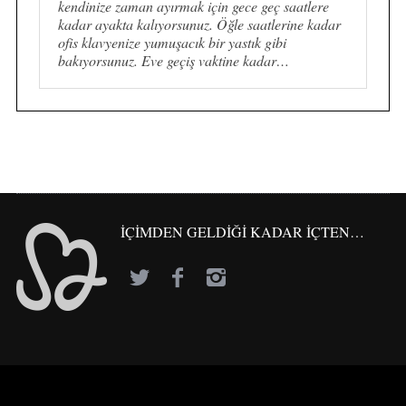
kendinize zaman ayırmak için gece geç saatlere
kadar ayakta kalıyorsunuz. Öğle saatlerine kadar
ofis klavyenize yumuşacık bir yastık gibi
bakıyorsunuz. Eve geçiş vaktine kadar…
İÇİMDEN GELDİĞİ KADAR İÇTEN…