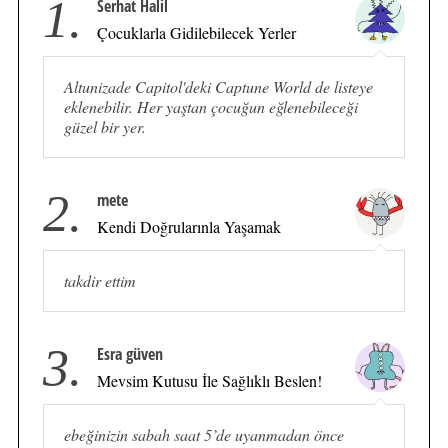
1.
Serhat Halil
Çocuklarla Gidilebilecek Yerler
Altunizade Capitol'deki Captune World de listeye
eklenebilir. Her yaştan çocuğun eğlenebileceği
güzel bir yer.
2.
mete
Kendi Doğrularınla Yaşamak
takdir ettim
3.
Esra güven
Mevsim Kutusu İle Sağlıklı Beslen!
ebeğinizin sabah saat 5’de uyanmadan önce