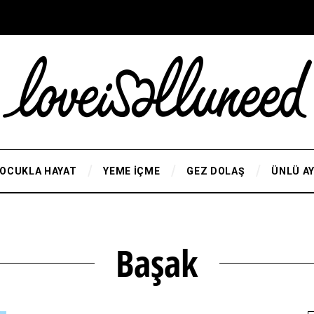
OCUKLA HAYAT
YEME İÇME
GEZ DOLAŞ
ÜNLÜ A
Başak