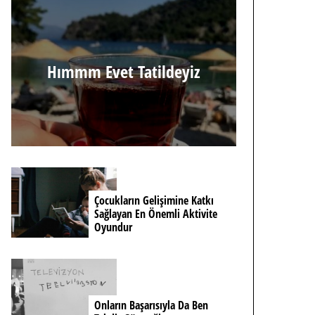
Hımmm Evet Tatildeyiz
Çocukların Gelişimine Katkı
Sağlayan En Önemli Aktivite
Oyundur
Onların Başarısıyla Da Ben