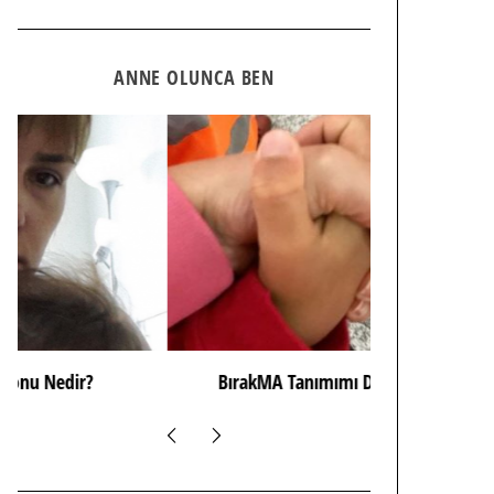
ANNE OLUNCA BEN
BırakMA Tanımımı Dönüştürdüm
Hımm