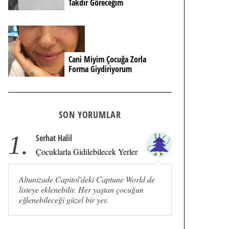
Takdir Göreceğim
Cani Miyim Çocuğa Zorla
Forma Giydiriyorum
SON YORUMLAR
1.
Serhat Halil
Çocuklarla Gidilebilecek Yerler
Altunizade Capitol'deki Captune World de
listeye eklenebilir. Her yaştan çocuğun
eğlenebileceği güzel bir yer.