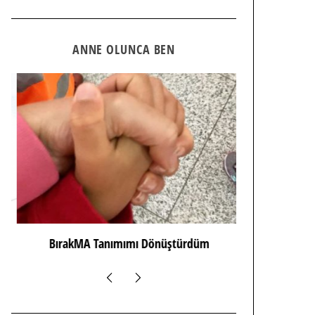
ANNE OLUNCA BEN
BırakMA Tanımımı Dönüştürdüm
Hımm