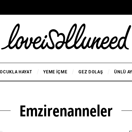
OCUKLA HAYAT
YEME İÇME
GEZ DOLAŞ
ÜNLÜ A
Emzirenanneler