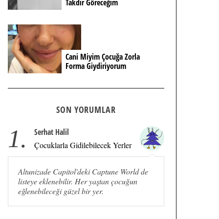
Takdir Göreceğim
Cani Miyim Çocuğa Zorla
Forma Giydiriyorum
SON YORUMLAR
1.
Serhat Halil
Çocuklarla Gidilebilecek Yerler
Altunizade Capitol'deki Captune World de
listeye eklenebilir. Her yaştan çocuğun
eğlenebileceği güzel bir yer.