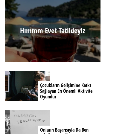
Hımmm Evet Tatildeyiz
Çocukların Gelişimine Katkı
Sağlayan En Önemli Aktivite
Oyundur
Onların Başarısıyla Da Ben