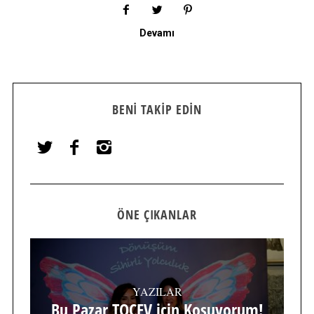
Devamı
BENI TAKIP EDIN
ÖNE ÇIKANLAR
YAZILAR
Bu Pazar TOÇEV için Koşuyorum!