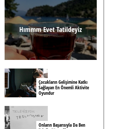
Hımmm Evet Tatildeyiz
Çocukların Gelişimine Katkı
Sağlayan En Önemli Aktivite
Oyundur
Onların Başarısıyla Da Ben