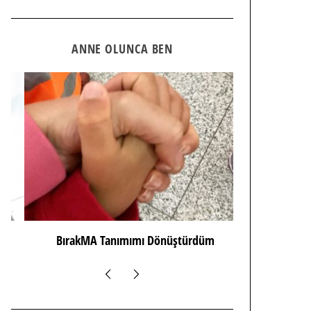
ANNE OLUNCA BEN
BırakMA Tanımımı Dönüştürdüm
Hımm