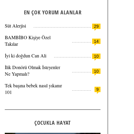
EN ÇOK YORUM ALANLAR
Süt Alerjisi
29
BAMBİBO Kişiye Özel
14
Takılar
İyi ki doğdun Can Ali
10
İlik Donörü Olmak İsteyenler
10
Ne Yapmalı?
Tek başına bebek nasıl yıkanır
9
101
ÇOCUKLA HAYAT