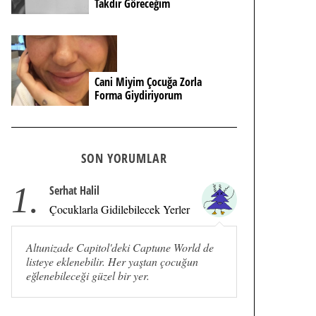
Takdir Göreceğim
Cani Miyim Çocuğa Zorla
Forma Giydiriyorum
SON YORUMLAR
1.
Serhat Halil
Çocuklarla Gidilebilecek Yerler
Altunizade Capitol'deki Captune World de
listeye eklenebilir. Her yaştan çocuğun
eğlenebileceği güzel bir yer.