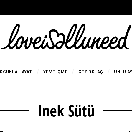
OCUKLA HAYAT
YEME İÇME
GEZ DOLAŞ
ÜNLÜ A
Inek Sütü