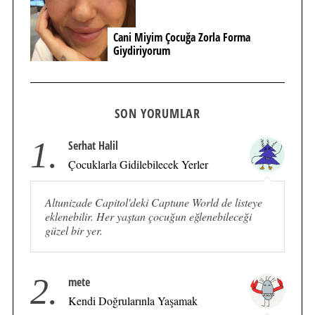
Cani Miyim Çocuğa Zorla Forma
Giydiriyorum
SON YORUMLAR
1.
Serhat Halil
Çocuklarla Gidilebilecek Yerler
Altunizade Capitol'deki Captune World de listeye
eklenebilir. Her yaştan çocuğun eğlenebileceği
güzel bir yer.
2.
mete
Kendi Doğrularınla Yaşamak