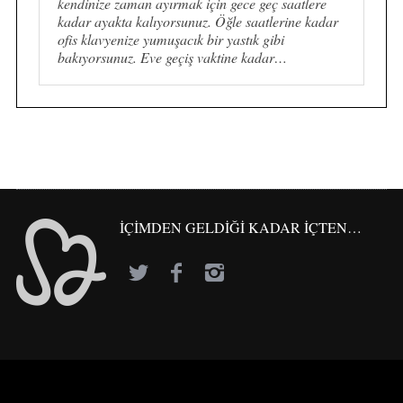
kendinize zaman ayırmak için gece geç saatlere
kadar ayakta kalıyorsunuz. Öğle saatlerine kadar
ofis klavyenize yumuşacık bir yastık gibi
bakıyorsunuz. Eve geçiş vaktine kadar…
İÇİMDEN GELDİĞİ KADAR İÇTEN…