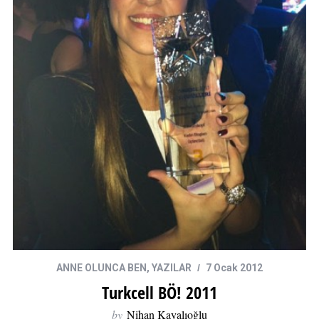
ANNE OLUNCA BEN
,
YAZILAR
7 Ocak 2012
Turkcell BÖ! 2011
by
Nihan Kayalıoğlu