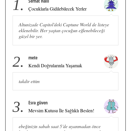
1.
Serhat Halil
Çocuklarla Gidilebilecek Yerler
Altunizade Capitol'deki Captune World de listeye
eklenebilir. Her yaştan çocuğun eğlenebileceği
güzel bir yer.
2.
mete
Kendi Doğrularınla Yaşamak
takdir ettim
3.
Esra güven
Mevsim Kutusu İle Sağlıklı Beslen!
ebeğinizin sabah saat 5’de uyanmadan önce