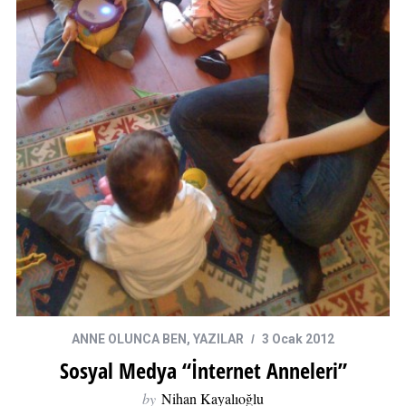
ANNE OLUNCA BEN
,
YAZILAR
3 Ocak 2012
Sosyal Medya “İnternet Anneleri”
by
Nihan Kayalıoğlu