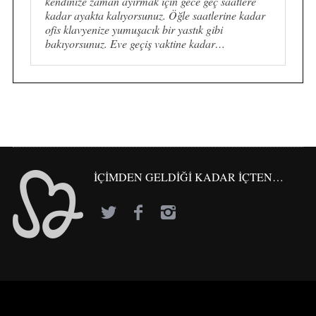
kendinize zaman ayırmak için gece geç saatlere
kadar ayakta kalıyorsunuz. Öğle saatlerine kadar
ofis klavyenize yumuşacık bir yastık gibi
bakıyorsunuz. Eve geçiş vaktine kadar…
İÇİMDEN GELDİĞİ KADAR İÇTEN…