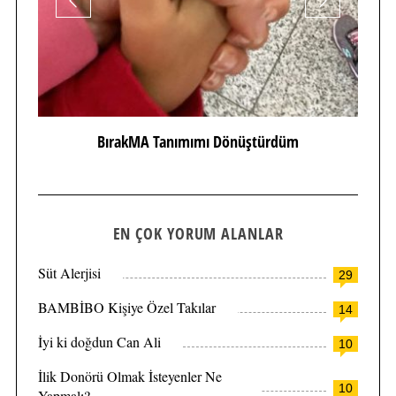
BırakMA Tanımımı Dönüştürdüm
EN ÇOK YORUM ALANLAR
Süt Alerjisi
29
BAMBİBO Kişiye Özel Takılar
14
İyi ki doğdun Can Ali
10
İlik Donörü Olmak İsteyenler Ne
10
Yapmalı?