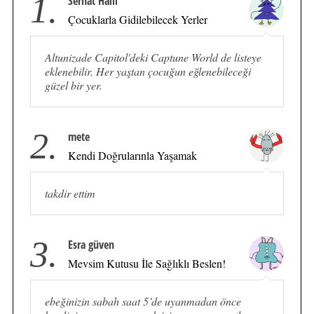
1.
Serhat Halil
Çocuklarla Gidilebilecek Yerler
Altunizade Capitol'deki Captune World de listeye
eklenebilir. Her yaştan çocuğun eğlenebileceği
güzel bir yer.
2.
mete
Kendi Doğrularınla Yaşamak
takdir ettim
3.
Esra güven
Mevsim Kutusu İle Sağlıklı Beslen!
ebeğinizin sabah saat 5’de uyanmadan önce