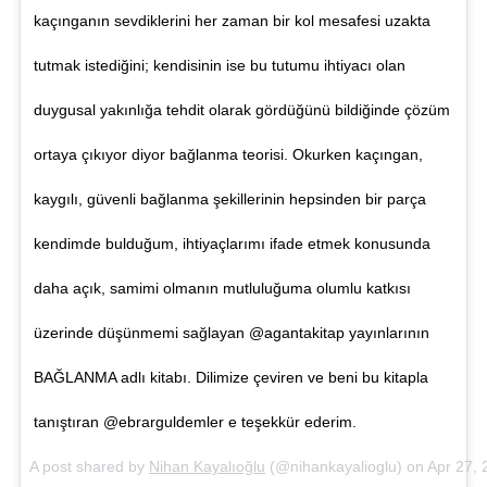
kaçınganın sevdiklerini her zaman bir kol mesafesi uzakta
tutmak istediğini; kendisinin ise bu tutumu ihtiyacı olan
duygusal yakınlığa tehdit olarak gördüğünü bildiğinde çözüm
ortaya çıkıyor diyor bağlanma teorisi. Okurken kaçıngan,
kaygılı, güvenli bağlanma şekillerinin hepsinden bir parça
kendimde bulduğum, ihtiyaçlarımı ifade etmek konusunda
daha açık, samimi olmanın mutluluğuma olumlu katkısı
üzerinde düşünmemi sağlayan @agantakitap yayınlarının
BAĞLANMA adlı kitabı. Dilimize çeviren ve beni bu kitapla
tanıştıran @ebrarguldemler e teşekkür ederim.
A post shared by
Nihan Kayalıoğlu
(@nihankayalioglu) on
Apr 27,