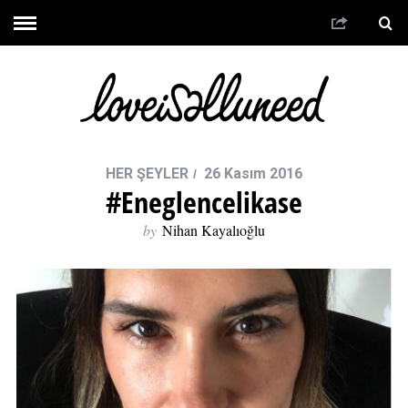
HER ŞEYLER
26 Kasım 2016
#eneglencelikase
by
Nihan Kayalıoğlu