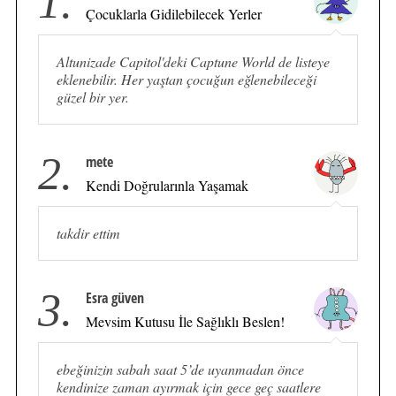
1.
Çocuklarla Gidilebilecek Yerler
Altunizade Capitol'deki Captune World de listeye
eklenebilir. Her yaştan çocuğun eğlenebileceği
güzel bir yer.
2.
mete
Kendi Doğrularınla Yaşamak
takdir ettim
3.
Esra güven
Mevsim Kutusu İle Sağlıklı Beslen!
ebeğinizin sabah saat 5’de uyanmadan önce
kendinize zaman ayırmak için gece geç saatlere