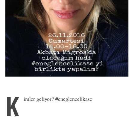
K
imler geliyor? #eneglencelikase