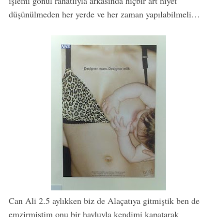
işlemi gönül rahatlıyla arkasında hiçbir art niyet
düşünülmeden her yerde ve her zaman yapılabilmeli…
Can Ali 2.5 aylıkken biz de Alaçatıya gitmiştik ben de
emzirmiştim onu bir havluyla kendimi kapatarak