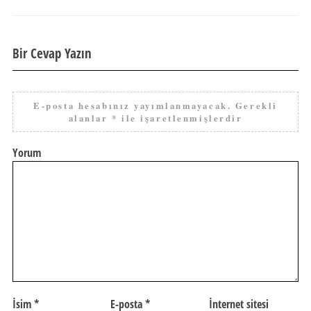
Bir Cevap Yazın
E-posta hesabınız yayımlanmayacak.
Gerekli
alanlar
*
ile işaretlenmişlerdir
Yorum
İsim
*
E-posta
*
İnternet sitesi