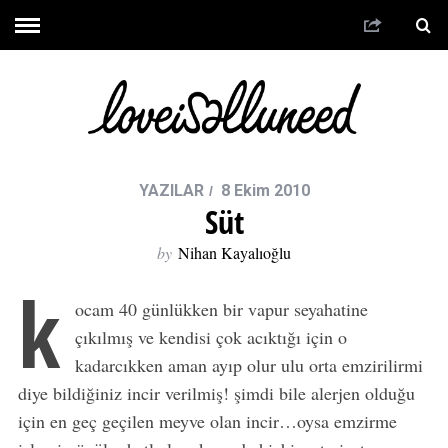
YAZILAR
8 Ekim 2010
Süt
by
Nihan Kayalıoğlu
k
ocam 40 günlükken bir vapur seyahatine
çıkılmış ve kendisi çok acıktığı için o
kadarcıkken aman ayıp olur ulu orta emzirilirmi
diye bildiğiniz incir verilmiş! şimdi bile alerjen olduğu
için en geç geçilen meyve olan incir…oysa emzirme