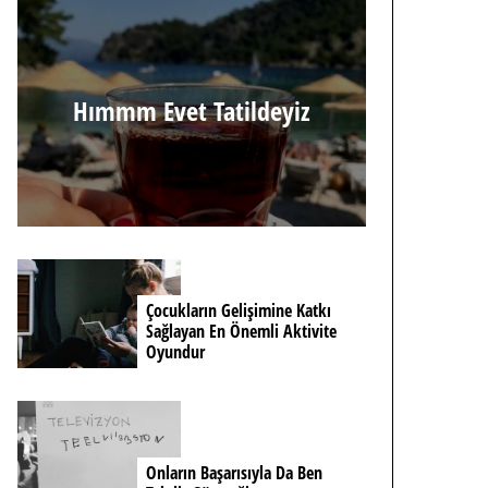
Hımmm Evet Tatildeyiz
Çocukların Gelişimine Katkı
Sağlayan En Önemli Aktivite
Oyundur
Onların Başarısıyla Da Ben