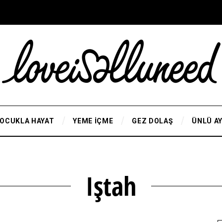
OCUKLA HAYAT
YEME İÇME
GEZ DOLAŞ
ÜNLÜ A
Iştah