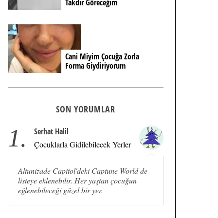
Takdir Göreceğim
Cani Miyim Çocuğa Zorla
Forma Giydiriyorum
SON YORUMLAR
1.
Serhat Halil
Çocuklarla Gidilebilecek Yerler
Altunizade Capitol'deki Captune World de
listeye eklenebilir. Her yaştan çocuğun
eğlenebileceği güzel bir yer.