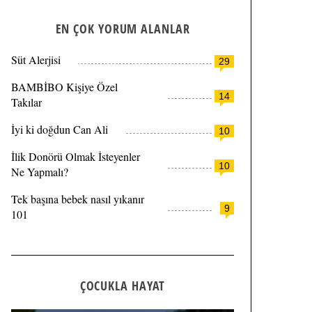
EN ÇOK YORUM ALANLAR
Süt Alerjisi
29
BAMBİBO Kişiye Özel
14
Takılar
İyi ki doğdun Can Ali
10
İlik Donörü Olmak İsteyenler
10
Ne Yapmalı?
Tek başına bebek nasıl yıkanır
9
101
ÇOCUKLA HAYAT