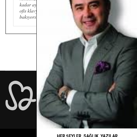
kadar ayakta kalıyorsunuz. Öğle saatlerine kadar
ofis klavyenize yumuşacık bir yastık gibi
bakıyorsunuz. Eve geçiş vaktine kadar…
İÇİMDEN GELDİĞİ KADAR İÇTEN…
HER ŞEYLER
,
SAĞLIK
,
YAZILAR