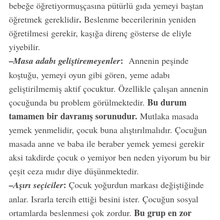
bebeğe öğretiyormuşçasına pütürlü gıda yemeyi baştan
.
öğretmek gereklidir
Beslenme becerilerinin yeniden
öğretilmesi gerekir, kaşığa direnç gösterse de eliyle
yiyebilir.
–
:
Masa adabı geliştiremeyenler
Annenin peşinde
koştuğu, yemeyi oyun gibi gören, yeme adabı
geliştirilmemiş aktif çocuktur. Özellikle çalışan annenin
Bu durum
çocuğunda bu problem görülmektedir.
tamamen bir davranış sorunudur.
Mutlaka masada
yemek yenmelidir, çocuk buna alıştırılmalıdır. Çocuğun
masada anne ve baba ile beraber yemek yemesi gerekir
aksi takdirde çocuk o yemiyor ben neden yiyorum bu bir
çeşit ceza mıdır diye düşünmektedir.
–
:
Aşırı seçiciler
Çocuk yoğurdun markası değiştiğinde
anlar. Israrla tercih ettiği besini ister. Çocuğun sosyal
Bu grup en zor
ortamlarda beslenmesi çok zordur.