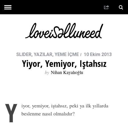
SLIDER
,
YAZILAR
,
YEME İÇME
10 Ekim 2013
Yiyor, Yemiyor, Iştahsız
by
Nihan Kayalıoğlu
Y
iyor, yemiyor, iştahsız, peki ya ilk yıllarda
beslenme nasıl olmalıdır?