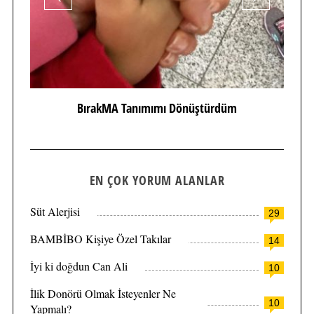
BırakMA Tanımımı Dönüştürdüm
EN ÇOK YORUM ALANLAR
Süt Alerjisi
29
BAMBİBO Kişiye Özel Takılar
14
İyi ki doğdun Can Ali
10
İlik Donörü Olmak İsteyenler Ne
10
Yapmalı?