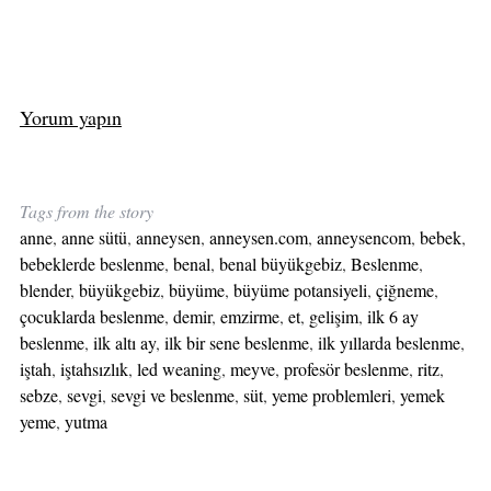
Yorum yapın
Tags from the story
anne
,
anne sütü
,
anneysen
,
anneysen.com
,
anneysencom
,
bebek
,
bebeklerde beslenme
,
benal
,
benal büyükgebiz
,
Beslenme
,
blender
,
büyükgebiz
,
büyüme
,
büyüme potansiyeli
,
çiğneme
,
çocuklarda beslenme
,
demir
,
emzirme
,
et
,
gelişim
,
ilk 6 ay
beslenme
,
ilk altı ay
,
ilk bir sene beslenme
,
ilk yıllarda beslenme
,
iştah
,
iştahsızlık
,
led weaning
,
meyve
,
profesör beslenme
,
ritz
,
sebze
,
sevgi
,
sevgi ve beslenme
,
süt
,
yeme problemleri
,
yemek
yeme
,
yutma