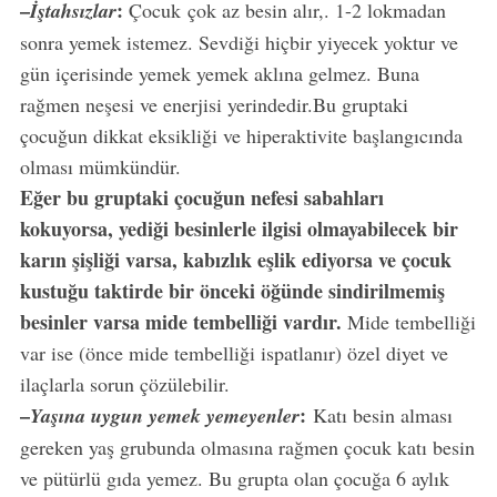
–
:
İştahsızlar
Çocuk çok az besin alır,. 1-2 lokmadan
sonra yemek istemez. Sevdiği hiçbir yiyecek yoktur ve
gün içerisinde yemek yemek aklına gelmez. Buna
rağmen neşesi ve enerjisi yerindedir.Bu gruptaki
çocuğun dikkat eksikliği ve hiperaktivite başlangıcında
olması mümkündür.
Eğer bu gruptaki çocuğun nefesi sabahları
kokuyorsa, yediği besinlerle ilgisi olmayabilecek bir
karın şişliği varsa, kabızlık eşlik ediyorsa ve çocuk
kustuğu taktirde bir önceki öğünde sindirilmemiş
besinler varsa mide tembelliği vardır.
Mide tembelliği
var ise (önce mide tembelliği ispatlanır) özel diyet ve
ilaçlarla sorun çözülebilir.
–
:
Yaşına uygun yemek yemeyenler
Katı besin alması
gereken yaş grubunda olmasına rağmen çocuk katı besin
ve pütürlü gıda yemez. Bu grupta olan çocuğa 6 aylık