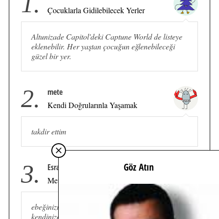
1.
Çocuklarla Gidilebilecek Yerler
Altunizade Capitol'deki Captune World de listeye
eklenebilir. Her yaştan çocuğun eğlenebileceği
güzel bir yer.
2.
mete
Kendi Doğrularınla Yaşamak
takdir ettim
3.
Göz Atın
Esra güven
Mevsim Kutusu İle Sağlıklı Beslen!
ebeğinizin sabah saat 5’de uyanmadan önce
kendinize zaman ayırmak için gece geç saatlere