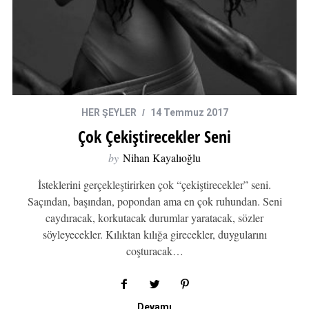
HER ŞEYLER
14 Temmuz 2017
Çok Çekiştirecekler Seni
by
Nihan Kayalıoğlu
İsteklerini gerçekleştirirken çok “çekiştirecekler” seni.
Saçından, başından, popondan ama en çok ruhundan. Seni
caydıracak, korkutacak durumlar yaratacak, sözler
söyleyecekler. Kılıktan kılığa girecekler, duygularını
coşturacak…
Devamı