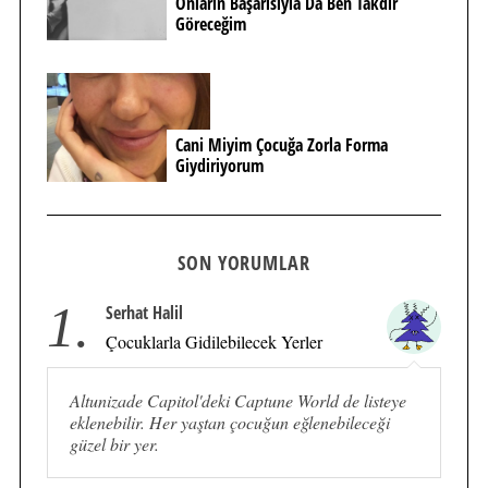
Onların Başarısıyla Da Ben Takdir
Göreceğim
Cani Miyim Çocuğa Zorla Forma
Giydiriyorum
SON YORUMLAR
1.
Serhat Halil
Çocuklarla Gidilebilecek Yerler
Altunizade Capitol'deki Captune World de listeye
eklenebilir. Her yaştan çocuğun eğlenebileceği
güzel bir yer.