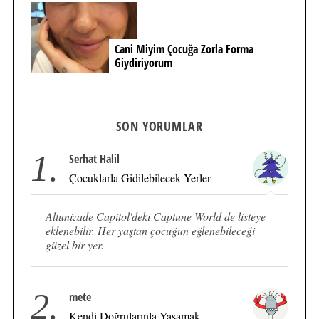
Cani Miyim Çocuğa Zorla Forma
Giydiriyorum
SON YORUMLAR
1.
Serhat Halil
Çocuklarla Gidilebilecek Yerler
Altunizade Capitol'deki Captune World de listeye
eklenebilir. Her yaştan çocuğun eğlenebileceği
güzel bir yer.
2.
mete
Kendi Doğrularınla Yaşamak