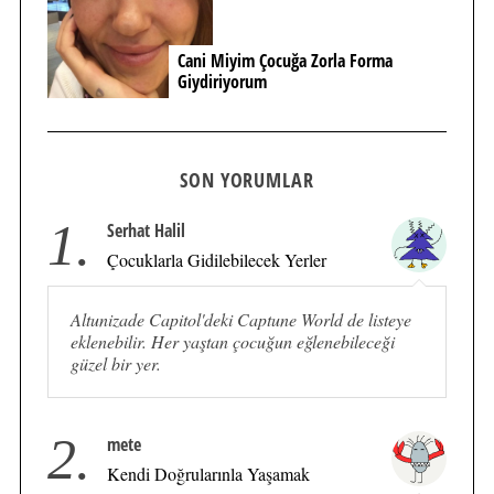
Cani Miyim Çocuğa Zorla Forma
Giydiriyorum
SON YORUMLAR
1.
Serhat Halil
Çocuklarla Gidilebilecek Yerler
Altunizade Capitol'deki Captune World de listeye
eklenebilir. Her yaştan çocuğun eğlenebileceği
güzel bir yer.
2.
mete
Kendi Doğrularınla Yaşamak