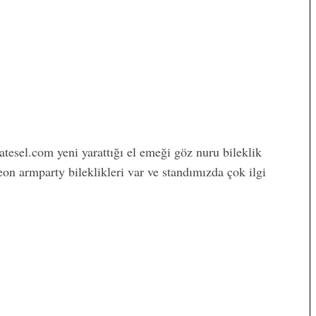
esel.com yeni yarattığı el emeği göz nuru bileklik
eon armparty bileklikleri var ve standımızda çok ilgi
atildeyiz
Lohusa Depresyonu Nedir?