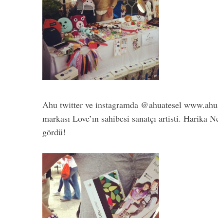
Ahu twitter ve instagramda @ahuatesel www.ahuat
markası Love’ın sahibesi sanatçı artisti. Harika N
gördü!
Hımmm Evet T