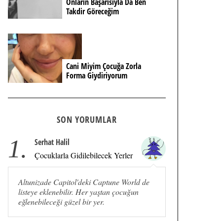
Onların Başarısıyla Da Ben
Takdir Göreceğim
Cani Miyim Çocuğa Zorla
Forma Giydiriyorum
SON YORUMLAR
1.
Serhat Halil
Çocuklarla Gidilebilecek Yerler
Altunizade Capitol'deki Captune World de
listeye eklenebilir. Her yaştan çocuğun
eğlenebileceği güzel bir yer.