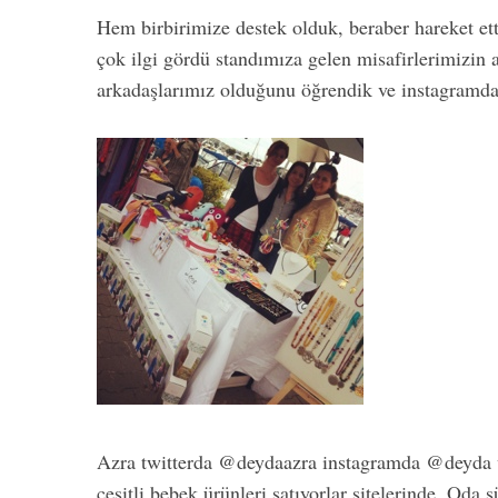
Hem birbirimize destek olduk, beraber hareket ett
çok ilgi gördü standımıza gelen misafirlerimizin
arkadaşlarımız olduğunu öğrendik ve instagramdan 
Azra twitterda @deydaazra instagramda @deyda 
çeşitli bebek ürünleri satıyorlar sitelerinde. Oda