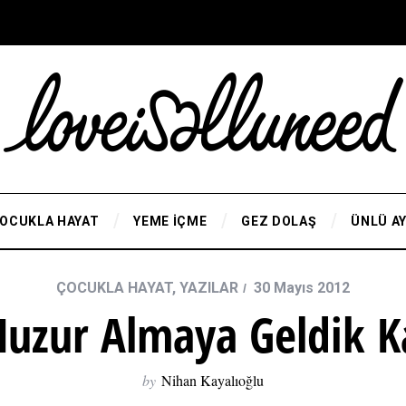
OCUKLA HAYAT
YEME İÇME
GEZ DOLAŞ
ÜNLÜ A
ÇOCUKLA HAYAT
,
YAZILAR
30 Mayıs 2012
 Huzur Almaya Geldik 
by
Nihan Kayalıoğlu