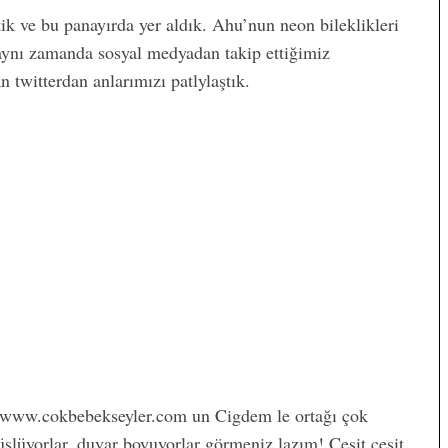
ik ve bu panayırda yer aldık. Ahu’nun neon bileklikleri
 aynı zamanda sosyal medyadan takip ettiğimiz
twitterdan anlarımızı patlylaştık.
www.cokbebekseyler.com un Cigdem le ortağı çok
 süslüyorlar, duvar boyuyorlar görmeniz lazım! Çeşit çeşit