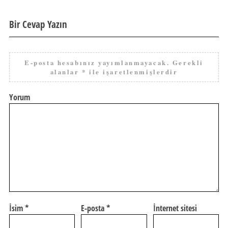
Bir Cevap Yazın
E-posta hesabınız yayımlanmayacak.
Gerekli
alanlar
*
ile işaretlenmişlerdir
Yorum
İsim
*
E-posta
*
İnternet sitesi