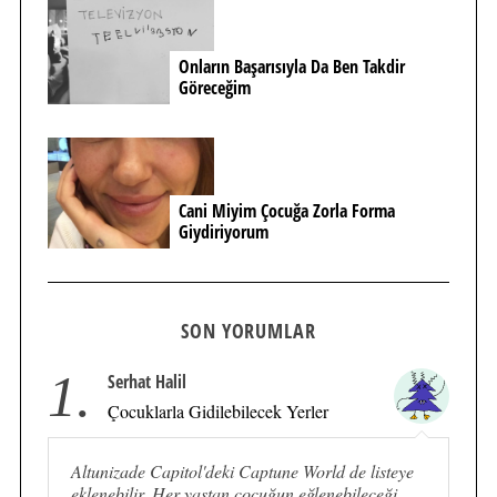
Onların Başarısıyla Da Ben Takdir
Göreceğim
Cani Miyim Çocuğa Zorla Forma
Giydiriyorum
SON YORUMLAR
1.
Serhat Halil
Çocuklarla Gidilebilecek Yerler
Altunizade Capitol'deki Captune World de listeye
eklenebilir. Her yaştan çocuğun eğlenebileceği