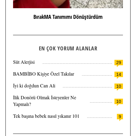
BırakMA Tanımımı Dönüştürdüm
EN ÇOK YORUM ALANLAR
Süt Alerjisi
29
BAMBİBO Kişiye Özel Takılar
14
İyi ki doğdun Can Ali
10
İlik Donörü Olmak İsteyenler Ne
10
Yapmalı?
Tek başına bebek nasıl yıkanır 101
9