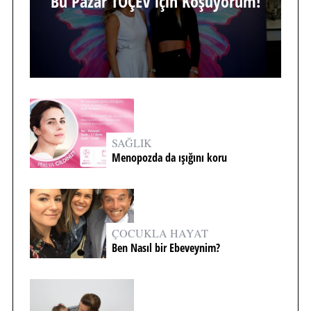
Bu Pazar TOÇEV için Koşuyorum!
SAĞLIK
Menopozda da ışığını koru
ÇOCUKLA HAYAT
Ben Nasıl bir Ebeveynim?