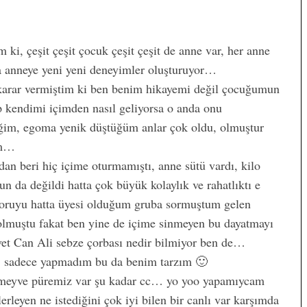
ki, çeşit çeşit çocuk çeşit çeşit de anne var, her anne
da anneye yeni yeni deneyimler oluşturuyor…
arar vermiştim ki ben benim hikayemi değil çocuğumun
ıp kendimi içimden nasıl geliyorsa o anda onu
iğim, egoma yenik düştüğüm anlar çok oldu, olmuştur
um…
an beri hiç içime oturmamıştı, anne sütü vardı, kilo
n da değildi hatta çok büyük kolaylık ve rahatlıktı e
oruyu hatta üyesi olduğum gruba sormuştum gelen
lmuştu fakat ben yine de içime sinmeyen bu dayatmayı
t Can Ali sebze çorbası nedir bilmiyor ben de…
, sadece yapmadım bu da benim tarzım 🙂
ra meyve püremiz var şu kadar cc… yo yoo yapamıycam
erleyen ne istediğini çok iyi bilen bir canlı var karşımda