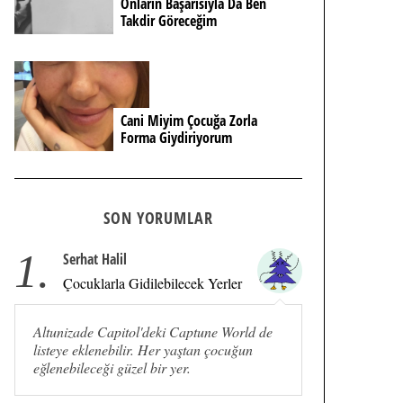
Onların Başarısıyla Da Ben
Takdir Göreceğim
Cani Miyim Çocuğa Zorla
Forma Giydiriyorum
SON YORUMLAR
1.
Serhat Halil
Çocuklarla Gidilebilecek Yerler
Altunizade Capitol'deki Captune World de
listeye eklenebilir. Her yaştan çocuğun
eğlenebileceği güzel bir yer.