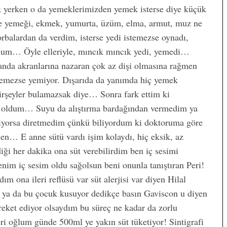
 yerken o da yemeklerimizden yemek isterse diye küçük
ze yemeği, ekmek, yumurta, üzüm, elma, armut, muz ne
orbalardan da verdim, isterse yedi istemezse oynadı,
dum… Öyle elleriyle, mıncık mıncık yedi, yemedi…
uanda akranlarına nazaran çok az dişi olmasına rağmen
stemezse yemiyor. Dışarıda da yanımda hiç yemek
irşeyler bulamazsak diye… Sonra fark ettim ki
az oldum… Suyu da alıştırma bardağından vermedim ya
miyorsa diretmedim çünkü biliyordum ki doktoruma göre
len… E anne sütü vardı işim kolaydı, hiç eksik, az
ği her dakika ona süt verebilirdim ben iç sesimi
m iç sesim oldu sağolsun beni onunla tanıştıran Peri!
m ona ileri reflüsü var süt alerjisi var diyen Hilal
 ya da bu çocuk kusuyor dedikçe basın Gaviscon u diyen
ket ediyor olsaydım bu süreç ne kadar da zorlu
leri oğlum günde 500ml ye yakın süt tüketiyor! Sintigrafi