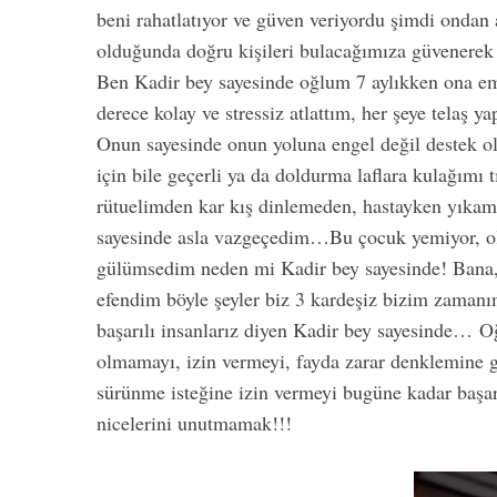
beni rahatlatıyor ve güven veriyordu şimdi ondan
olduğunda doğru kişileri bulacağımıza güvenerek
Ben Kadir bey sayesinde oğlum 7 aylıkken ona em
derece kolay ve stressiz atlattım, her şeye telaş
Onun sayesinde onun yoluna engel değil destek o
için bile geçerli ya da doldurma laflara kulağı
rütuelimden kar kış dinlemeden, hastayken yıkam
sayesinde asla vazgeçedim…Bu çocuk yemiyor, olm
gülümsedim neden mi Kadir bey sayesinde! Bana,
efendim böyle şeyler biz 3 kardeşiz bizim zama
başarılı insanlarız diyen Kadir bey sayesinde… 
olmamayı, izin vermeyi, fayda zarar denklemine 
sürünme isteğine izin vermeyi bugüne kadar baş
nicelerini unutmamak!!!