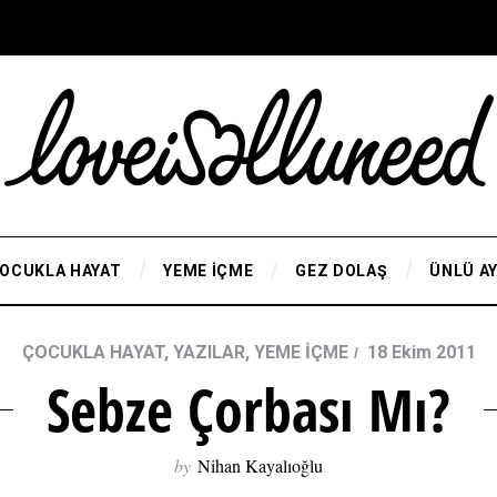
OCUKLA HAYAT
YEME İÇME
GEZ DOLAŞ
ÜNLÜ A
ÇOCUKLA HAYAT
,
YAZILAR
,
YEME İÇME
18 Ekim 2011
Sebze Çorbası Mı?
by
Nihan Kayalıoğlu