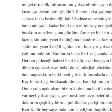
mi çektirmedik, ultrason mu yoksa eliminasyon d
kusmaya devam etti, günde 7-8 kere kaka yapmay
sadece fazla beslendiği için! Sadece anne sütüy
bunu anlayana kadar belki de o eliminasyon diyet
bıraktım ama ben şunu gördüm Anne ye bir izin ve
lazım, sütünün yeterli olduğuna inandırmak laz
sütün mü yeterli değil açlıktan mı kusuyor yoks
yolumu buldum! Buldurdu bana Peri ve şuanda t
Derken gideceği haberi beni üzdü, evet herşeyin bi
dönem açılacak evet belki de süt alerjisi tehşisind
bulamayacaktım belki beni çok tatlı insanlarla t
Bey in artık işi bırakacak olması, hadi işi bırak
Onun yolu açık olsun bizim ki de ama bu ülke den
Hımmm Evet T
var neyi yok anlayan, yeni nesillere tecrübelerini
doktorun çeşitli yıldırma politikalarıyla işi bıra
Ben Kadir bey sayesinde tam istediğim, hayalini 