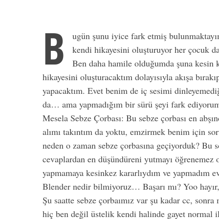
B
ugün şunu iyice fark etmiş bulunmaktayım 
kendi hikayesini oluşturuyor her çocuk 
Ben daha hamile olduğumda şuna kesin k
hikayesini oluşturacaktım dolayısıyla akışa bırak
yapacaktım. Evet benim de iç sesimi dinleyemed
da… ama yapmadığım bir sürü şeyi fark ediyor
Mesela Sebze Çorbası: Bu sebze çorbası en abşınd
alımı takıntım da yoktu, emzirmek benim için soru
neden o zaman sebze çorbasına geçiyorduk? Bu s
cevaplardan en düşündüreni yutmayı öğrenemez o
yapmamaya kesinkez kararlıydım ve yapmadım eve
Blender nedir bilmiyoruz… Başarı mı? Yoo hayır
Şu saatte sebze çorbaımız var şu kadar cc, son
hiç ben değil üstelik kendi halinde gayet normal il