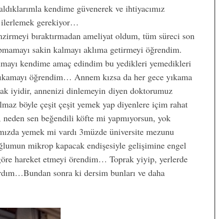
 aldıklarımla kendime güvenerek ve ihtiyacımız
 ilerlemek gerekiyor…
zirmeyi bıraktırmadan ameliyat oldum, tüm süreci son
 yapmamayı sakin kalmayı aklıma getirmeyi öğrendim.
lmayı kendime amaç edindim bu yedikleri yemedikleri
mı tıkamayı öğrendim… Annem kızsa da her gece yıkama
ak iyidir, annenizi dinlemeyin diyen doktorumuz
az böyle çeşit çeşit yemek yap diyenlere içim rahat
 neden sen beğendili köfte mi yapmıyorsun, yok
nımızda yemek mi vardı 3müzde üniversite mezunu
Oğlumun mikrop kapacak endişesiyle gelişimine engel
göre hareket etmeyi örendim… Toprak yiyip, yerlerde
ardım…Bundan sonra ki dersim bunları ve daha