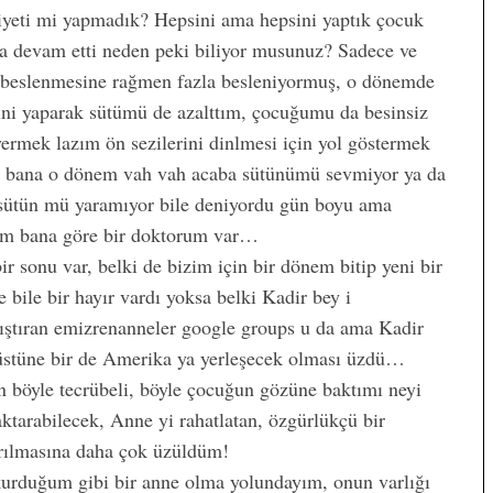
iyeti mi yapmadık? Hepsini ama hepsini yaptık çocuk
a devam etti neden peki biliyor musunuz? Sadece ve
le beslenmesine rağmen fazla besleniyormuş, o dönemde
ini yaparak sütümü de azalttım, çocuğumu da besinsiz
rmek lazım ön sezilerini dinlmesi için yol göstermek
ım bana o dönem vah vah acaba sütünümü sevmiyor ya da
a sütün mü yaramıyor bile deniyordu gün boyu ama
am bana göre bir doktorum var…
r sonu var, belki de bizim için bir dönem bitip yeni bir
e bile bir hayır vardı yoksa belki Kadir bey i
anıştıran emizrenanneler google groups u da ama Kadir
tı üstüne bir de Amerika ya yerleşecek olması üzdü…
 böyle tecrübeli, böyle çocuğun gözüne baktımı neyi
atildeyiz
Lohusa Depresyonu Nedir?
 aktarabilecek, Anne yi rahatlatan, özgürlükçü bir
ktırılmasına daha çok üzüldüm!
kurduğum gibi bir anne olma yolundayım, onun varlığı