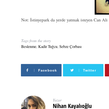
Not: İstinyepark da yerde yatmak isteyen Can Ali
Tags from the story
Beslenme
,
Kadir Tuğcu
,
Sebze Çorbası
Facebook
Twitter
Yazar
Nihan Kayalıoğlu