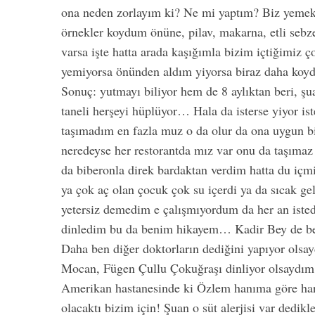
ona neden zorlayım ki? Ne mi yaptım? Biz yemek
örnekler koydum önüne, pilav, makarna, etli seb
varsa işte hatta arada kaşığımla bizim içtiğimiz ç
yemiyorsa önünden aldım yiyorsa biraz daha koy
Sonuç: yutmayı biliyor hem de 8 aylıktan beri, ş
taneli herşeyi hüplüyor… Hala da isterse yiyor i
taşımadım en fazla muz o da olur da ona uygun b
neredeyse her restorantda mız var onu da taşım
da biberonla direk bardaktan verdim hatta du iç
ya çok aç olan çocuk çok su içerdi ya da sıcak ge
yetersiz demedim e çalışmıyordum da her an istedi
dinledim bu da benim hikayem… Kadir Bey de beni
Daha ben diğer doktorların dediğini yapıyor olsaydı
Mocan, Fügen Çullu Çokuğraşı dinliyor olsaydım
Amerikan hastanesinde ki Özlem hanıma göre hare
olacaktı bizim için! Şuan o süt alerjisi var dedik