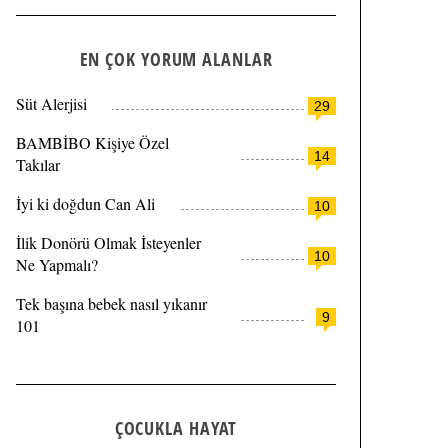
EN ÇOK YORUM ALANLAR
Süt Alerjisi
29
BAMBİBO Kişiye Özel
14
Takılar
İyi ki doğdun Can Ali
10
İlik Donörü Olmak İsteyenler
10
Ne Yapmalı?
Tek başına bebek nasıl yıkanır
9
101
ÇOCUKLA HAYAT