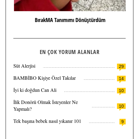
BırakMA Tanımımı Dönüştürdüm
EN ÇOK YORUM ALANLAR
Süt Alerjisi
29
BAMBİBO Kişiye Özel Takılar
14
İyi ki doğdun Can Ali
10
İlik Donörü Olmak İsteyenler Ne
10
Yapmalı?
Tek başına bebek nasıl yıkanır 101
9