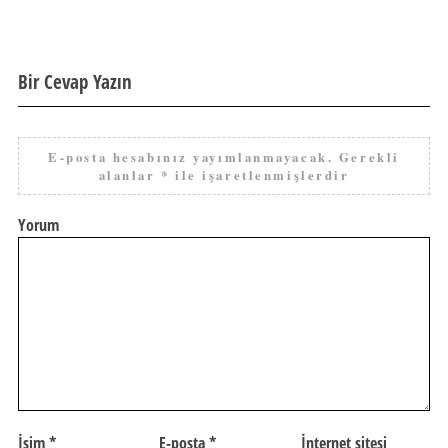
Bir Cevap Yazın
E-posta hesabınız yayımlanmayacak.
Gerekli
alanlar
*
ile işaretlenmişlerdir
Yorum
İsim
*
E-posta
*
İnternet sitesi