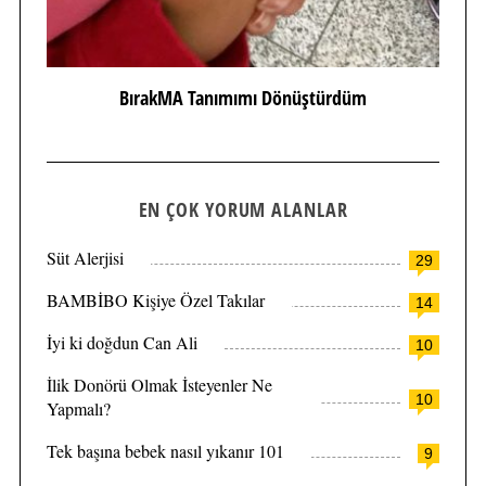
BırakMA Tanımımı Dönüştürdüm
EN ÇOK YORUM ALANLAR
Süt Alerjisi
29
BAMBİBO Kişiye Özel Takılar
14
İyi ki doğdun Can Ali
10
İlik Donörü Olmak İsteyenler Ne
10
Yapmalı?
Tek başına bebek nasıl yıkanır 101
9