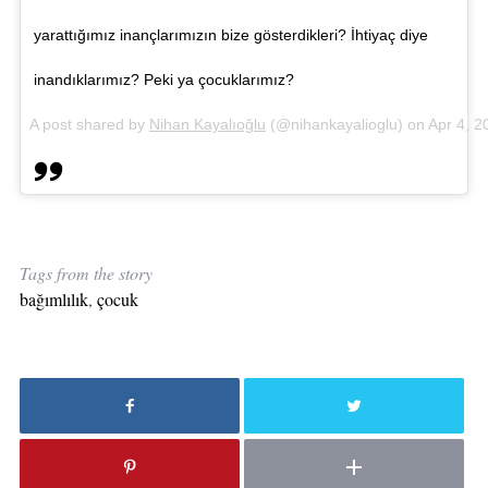
yarattığımız inançlarımızın bize gösterdikleri? İhtiyaç diye
inandıklarımız? Peki ya çocuklarımız?
A post shared by
Nihan Kayalıoğlu
(@nihankayalioglu) on
Apr 4, 
Tags from the story
bağımlılık
,
çocuk