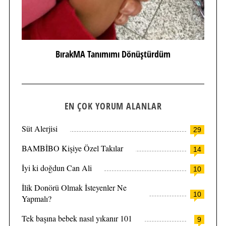
BırakMA Tanımımı Dönüştürdüm
EN ÇOK YORUM ALANLAR
Süt Alerjisi
29
BAMBİBO Kişiye Özel Takılar
14
İyi ki doğdun Can Ali
10
İlik Donörü Olmak İsteyenler Ne
10
Yapmalı?
Tek başına bebek nasıl yıkanır 101
9