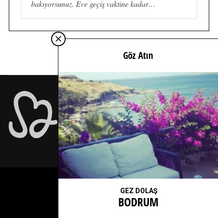
bakıyorsunuz. Eve geçiş vaktine kadar…
Göz Atın
İÇİMDEN GELDİĞİ KADAR İÇTEN…
GEZ DOLAŞ
BODRUM
YUKARI