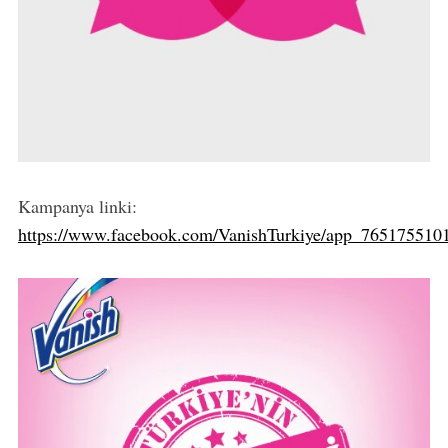
Kampanya linki:
https://www.facebook.com/VanishTurkiye/app_765175510