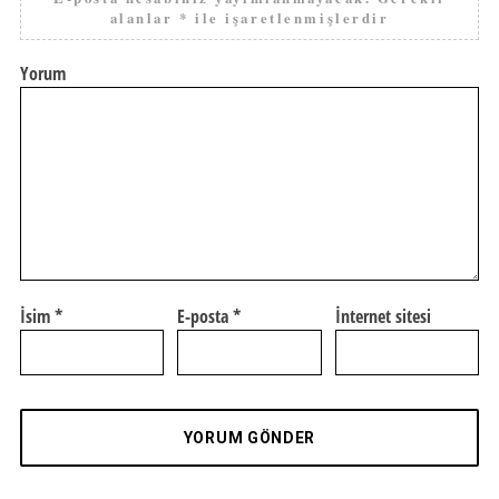
alanlar
*
ile işaretlenmişlerdir
Yorum
İsim
*
E-posta
*
İnternet sitesi