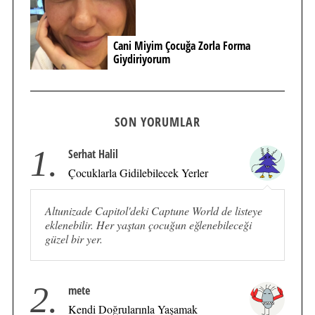
Cani Miyim Çocuğa Zorla Forma
Giydiriyorum
SON YORUMLAR
1.
Serhat Halil
Çocuklarla Gidilebilecek Yerler
Altunizade Capitol'deki Captune World de listeye
eklenebilir. Her yaştan çocuğun eğlenebileceği
güzel bir yer.
2.
mete
Kendi Doğrularınla Yaşamak