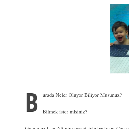
B
urada Neler Oluyor Biliyor Musunuz?
Bilmek ister misiniz?
Günümüz Can Ali nim mesaisiyle başlıyor, Can ın