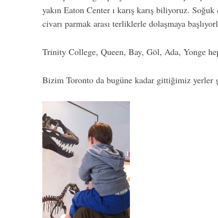
yakın Eaton Center ı karış karış biliyoruz. Soğu
civarı parmak arası terliklerle dolaşmaya başlıyorl
Trinity College, Queen, Bay, Göl, Ada, Yonge hep
Bizim Toronto da bugüne kadar gittiğimiz yerler ş