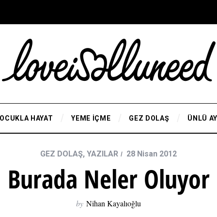
OCUKLA HAYAT
YEME İÇME
GEZ DOLAŞ
ÜNLÜ A
GEZ DOLAŞ
,
YAZILAR
28 Nisan 2012
Burada Neler Oluyor
by
Nihan Kayalıoğlu