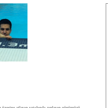
 üzerine atlayıp yatağında zıplayıp günümüzü