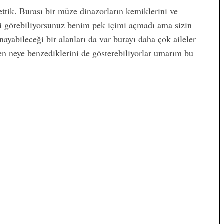
ttik. Burası bir müze dinazorların kemiklerini ve
i görebiliyorsunuz benim pek içimi açmadı ama sizin
ayabileceği bir alanları da var burayı daha çok aileler
ken neye benzediklerini de gösterebiliyorlar umarım bu
atildeyiz
Lohusa Depresyonu Nedir?