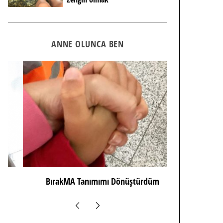
ANNE OLUNCA BEN
BırakMA Tanımımı Dönüştürdüm
Hımm