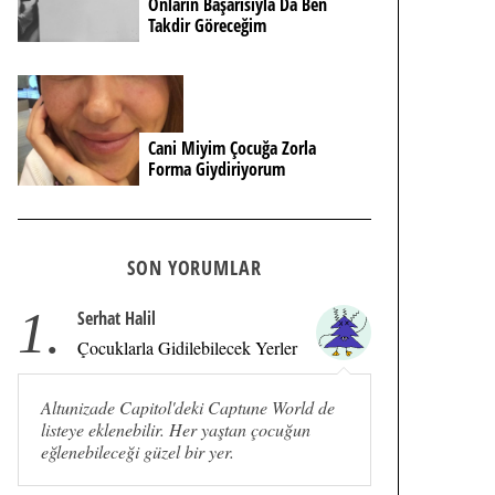
Onların Başarısıyla Da Ben
Takdir Göreceğim
Cani Miyim Çocuğa Zorla
Forma Giydiriyorum
SON YORUMLAR
1.
Serhat Halil
Çocuklarla Gidilebilecek Yerler
Altunizade Capitol'deki Captune World de
listeye eklenebilir. Her yaştan çocuğun
eğlenebileceği güzel bir yer.