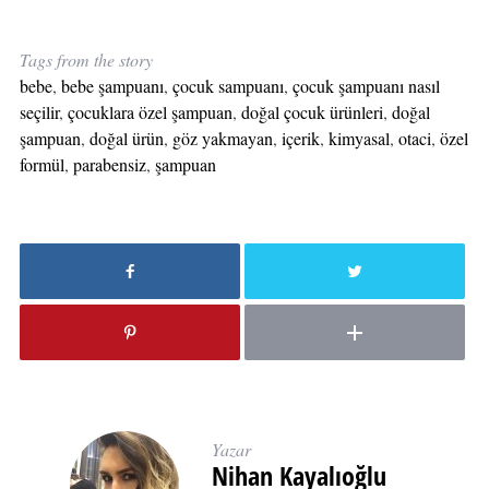
Tags from the story
bebe
,
bebe şampuanı
,
çocuk sampuanı
,
çocuk şampuanı nasıl
seçilir
,
çocuklara özel şampuan
,
doğal çocuk ürünleri
,
doğal
şampuan
,
doğal ürün
,
göz yakmayan
,
içerik
,
kimyasal
,
otaci
,
özel
formül
,
parabensiz
,
şampuan
Yazar
Nihan Kayalıoğlu