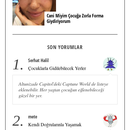
Cani Miyim Çocuğa Zorla Forma
Giydiriyorum
SON YORUMLAR
1.
Serhat Halil
Çocuklarla Gidilebilecek Yerler
Altunizade Capitol'deki Captune World de listeye
eklenebilir. Her yaştan çocuğun eğlenebileceği
güzel bir yer.
2.
mete
Kendi Doğrularınla Yaşamak