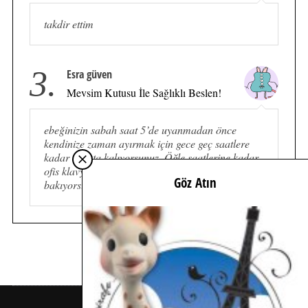
takdir ettim
3.
Esra güven
Mevsim Kutusu İle Sağlıklı Beslen!
ebeğinizin sabah saat 5’de uyanmadan önce
kendinize zaman ayırmak için gece geç saatlere
kadar ayakta kalıyorsunuz. Öğle saatlerine kadar
ofis klavyenize yumuşacık bir yastık gibi
Göz Atın
bakıyorsunuz. Eve geçiş vaktine kadar…