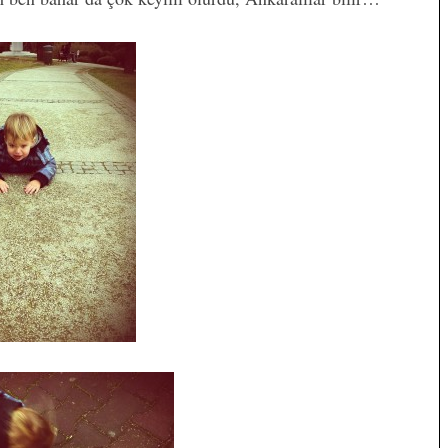
Hımmm Evet Tatildeyiz