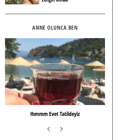
ANNE OLUNCA BEN
Lohusa Depresyonu Nedir?
BırakMA 