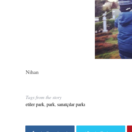
Nihan
Tags from the story
etiler park
,
park
,
sanatçılar parkı