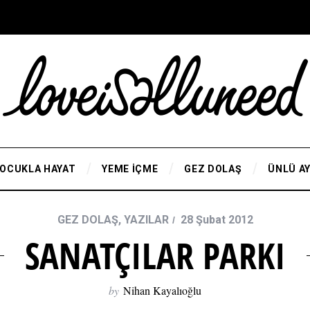
OCUKLA HAYAT
YEME İÇME
GEZ DOLAŞ
ÜNLÜ A
GEZ DOLAŞ
,
YAZILAR
28 Şubat 2012
SANATÇILAR PARKI
by
Nihan Kayalıoğlu