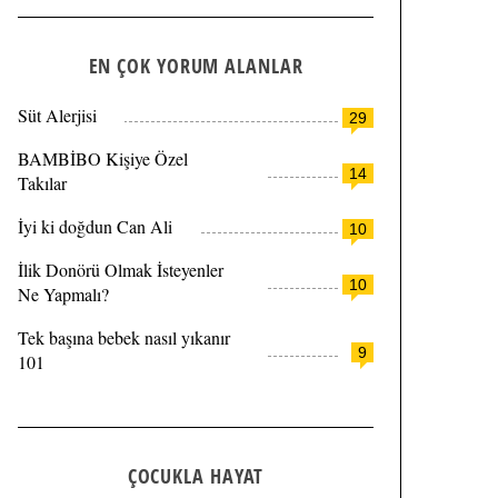
EN ÇOK YORUM ALANLAR
Süt Alerjisi
29
BAMBİBO Kişiye Özel
14
Takılar
İyi ki doğdun Can Ali
10
İlik Donörü Olmak İsteyenler
10
Ne Yapmalı?
Tek başına bebek nasıl yıkanır
9
101
ÇOCUKLA HAYAT