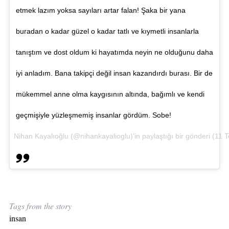
etmek lazım yoksa sayıları artar falan! Şaka bir yana
buradan o kadar güzel o kadar tatlı ve kıymetli insanlarla
tanıştım ve dost oldum ki hayatımda neyin ne olduğunu daha
iyi anladım. Bana takipçi değil insan kazandırdı burası. Bir de
mükemmel anne olma kaygısının altında, bağımlı ve kendi
geçmişiyle yüzleşmemiş insanlar gördüm. Sobe!
Nihan Kayalıoğlu (@nihankayalioglu)’in paylaştığı bir gönderi (
11 
Tags from the story
insan