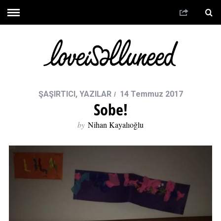
ŞAŞIRTICI
,
YAZILAR
14 Temmuz 2017
Sobe!
by
Nihan Kayalıoğlu