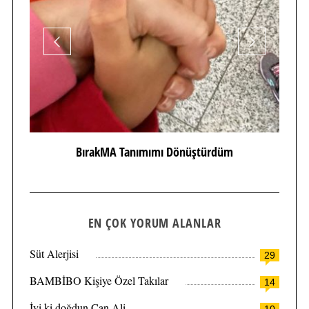
BırakMA Tanımımı Dönüştürdüm
EN ÇOK YORUM ALANLAR
Süt Alerjisi
29
BAMBİBO Kişiye Özel Takılar
14
İyi ki doğdun Can Ali