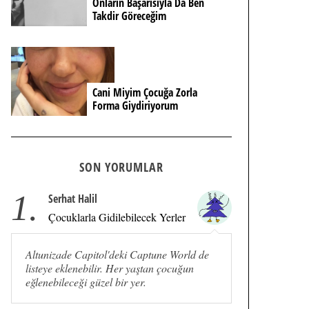
Onların Başarısıyla Da Ben
Takdir Göreceğim
Cani Miyim Çocuğa Zorla
Forma Giydiriyorum
SON YORUMLAR
1.
Serhat Halil
Çocuklarla Gidilebilecek Yerler
Altunizade Capitol'deki Captune World de
listeye eklenebilir. Her yaştan çocuğun
eğlenebileceği güzel bir yer.