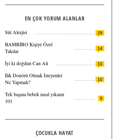
EN ÇOK YORUM ALANLAR
Süt Alerjisi
29
BAMBİBO Kişiye Özel
14
Takılar
İyi ki doğdun Can Ali
10
İlik Donörü Olmak İsteyenler
10
Ne Yapmalı?
Tek başına bebek nasıl yıkanır
9
101
ÇOCUKLA HAYAT