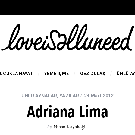
OCUKLA HAYAT
YEME İÇME
GEZ DOLAŞ
ÜNLÜ A
ÜNLÜ AYNALAR
,
YAZILAR
24 Mart 2012
Adriana Lima
by
Nihan Kayalıoğlu