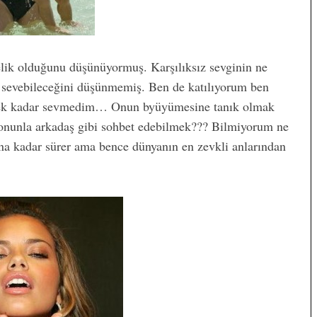
elik olduğunu düşünüyormuş. Karşılıksız sevginin ne
 sevebileceğini düşünmemiş. Ben de katılıyorum ben
irmek kadar sevmedim… Onun byüyümesine tanık olmak
e onunla arkadaş gibi sohbet edebilmek??? Bilmiyorum ne
ına kadar sürer ama bence dünyanın en zevkli anlarından