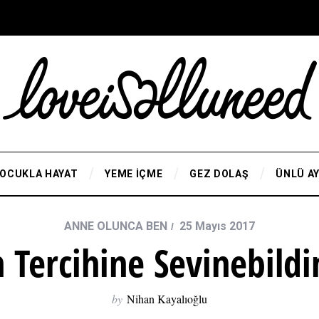
OCUKLA HAYAT
YEME İÇME
GEZ DOLAŞ
ÜNLÜ A
ANNE OLUNCA BEN
25 Mayıs 2017
 Tercihine Sevinebildi
by
Nihan Kayalıoğlu