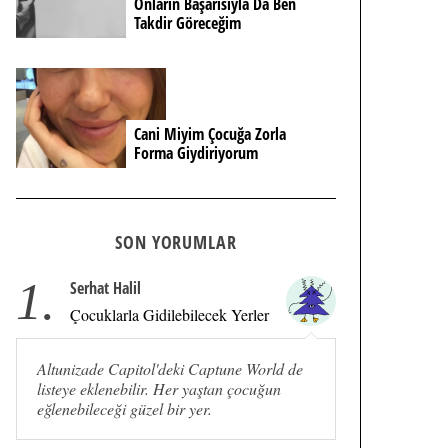
Onların Başarısıyla Da Ben
Takdir Göreceğim
Cani Miyim Çocuğa Zorla
Forma Giydiriyorum
SON YORUMLAR
1.
Serhat Halil
Çocuklarla Gidilebilecek Yerler
Altunizade Capitol'deki Captune World de
listeye eklenebilir. Her yaştan çocuğun
eğlenebileceği güzel bir yer.