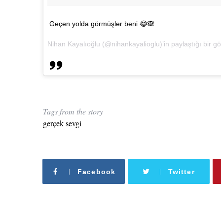
Geçen yolda görmüşler beni 😂🙈
Nihan Kayalıoğlu (@nihankayalioglu)’in paylaştığı bir gö
Tags from the story
gerçek sevgi
Facebook
Twitter