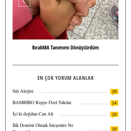
BırakMA Tanımımı Dönüştürdüm
EN ÇOK YORUM ALANLAR
Süt Alerjisi
29
BAMBİBO Kişiye Özel Takılar
14
İyi ki doğdun Can Ali
10
İlik Donörü Olmak İsteyenler Ne
10