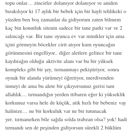
topu onlar… zincirler dolanıyor dolanıyor ve aniden
bırakılıyor ki 17 aylık bir bebek için bir hayli tehlikeki o
yüzden ben boş zamanlar da gidiyorum zaten bilmem
kaç bin konutluk sitenin sadece bir tane parki var ve 2
salıncağı var. Bir tane oyunca ev var minikler için ama
içini görmeyin böcekler cirit atıyor kum oyuncağın
görünmesini engelliyor.. diğer aletlere gelince bir tane
kaydırağın olduğu aktivite alanı var bu bir yüksek
kompleks gibi bir şey, tırmanmayı pekiştiriyor, sonra
oynak bir alanda yürümeyi öğretiyor, merdivenden
inmeyi de ama bu alete bir çıkıyorsunuz gerisi tam
allahlık… tırmandığın yerden itibaren eğer ki yükseklik
korkunuz varsa hele de küçük, atik hızlı bir bebeniz vay
halinize… ne bir korkuluk var ne bir tutunacak
yer. tırmanırken bile sağda solda trabzan olsa? yok! hadi
tırmandı sen de peşinden gidiyorsun sürekli 2 büklüm