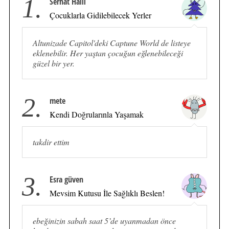
1.
Serhat Halil
Çocuklarla Gidilebilecek Yerler
Altunizade Capitol'deki Captune World de listeye
eklenebilir. Her yaştan çocuğun eğlenebileceği
güzel bir yer.
2.
mete
Kendi Doğrularınla Yaşamak
takdir ettim
3.
Esra güven
Mevsim Kutusu İle Sağlıklı Beslen!
ebeğinizin sabah saat 5’de uyanmadan önce