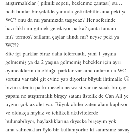
atıştırmalıklar ( piknik sepeti, beslenme çantası) su…
hadi bunlar bir şekilde yanında getirilebilir ama peki ya
WC? onu da mı yanımızda taşıycaz? Her seferinde
hazırlıklı mı gitmek gerekiyor parka? çanta tamam
mı? termos? sallama çaylar alındı mı? neyse peki ya
WC??
Site içi parklar biraz daha teferruatlı, yani 1 yaşına
gelmemiş ya da 2 yaşına gelmemiş bebekler için ayrı
oyuncakların da olduğu parklar var ama onların da WC
sorunu var tabi git evine yap diyorlar büyük ihtimalle 🙂
bizim sitenin parkı mesela ne wc si var ne sıcak bir çay
yapanı ne atıştırmalık birşey satanı üstelik de Can Ali ye
uygun çok az alet var. Büyük abiler zaten alanı kaplıyor
ve oldukça haylaz ve tehlikeli aktivitelerde
bulunabiliyor, haylazlıklarına diyecke birşeyim yok
ama salıncakları öyle bir kullanıyorlar ki sanırsınız savaş