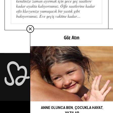
kendinize zaman ayırmak için gece geç saatlere
kadar ayakta kalıyorsunuz. Öğle saatlerine kadar
ofis klavyenize yumuşacık bir yastık gibi
bakıyorsunuz. Eve geçiş vaktine kadar…
Göz Atın
İÇİMDEN GELDİĞİ KADAR İÇTEN…
ANNE OLUNCA BEN
,
ÇOCUKLA HAYAT
,
YAZILAR