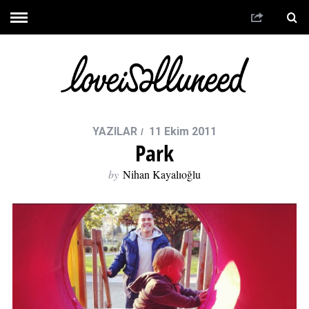
YAZILAR
11 Ekim 2011
Park
by
Nihan Kayalıoğlu