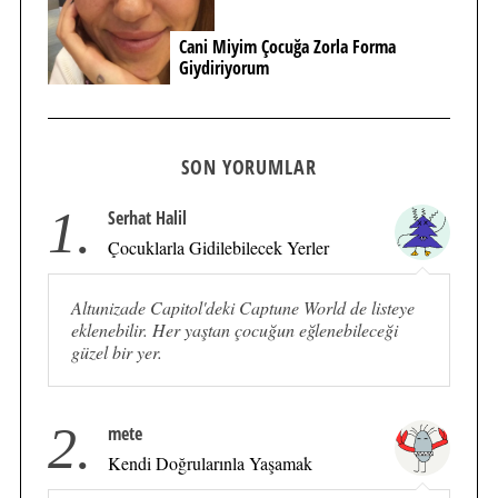
Cani Miyim Çocuğa Zorla Forma
Giydiriyorum
SON YORUMLAR
1.
Serhat Halil
Çocuklarla Gidilebilecek Yerler
Altunizade Capitol'deki Captune World de listeye
eklenebilir. Her yaştan çocuğun eğlenebileceği
güzel bir yer.
2.
mete
Kendi Doğrularınla Yaşamak