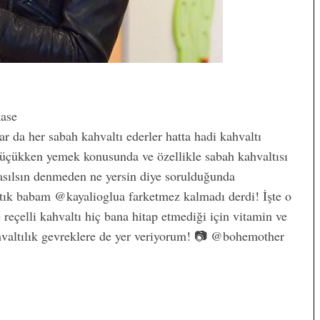
kase
 da her sabah kahvaltı ederler hatta hadi kahvaltı
küçükken yemek konusunda ve özellikle sabah kahvaltısı
sılsın denmeden ne yersin diye sorulduğunda
tık babam @kayalioglua farketmez kalmadı derdi! İşte o
reçelli kahvaltı hiç bana hitap etmediği için vitamin ve
kahvaltılık gevreklere de yer veriyorum! 📷 @bohemother