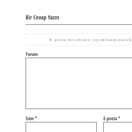
Bir Cevap Yazın
E-posta hesabınız yayımlanmayacak
Yorum
İsim
*
E-posta
*