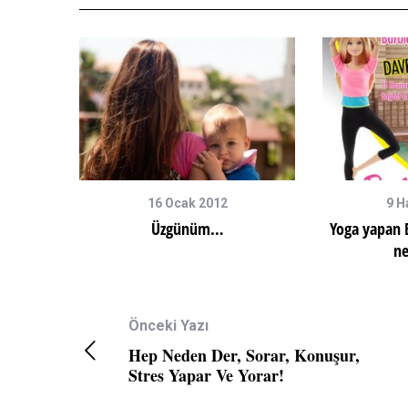
16 Ocak 2012
9 H
Üzgünüm…
Yoga yapan B
ne
Önceki Yazı
Hımmm Evet T
Hep Neden Der, Sorar, Konuşur,
Stres Yapar Ve Yorar!