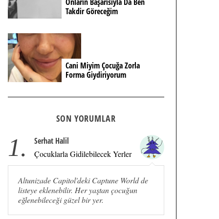
Onların Başarısıyla Da Ben
Takdir Göreceğim
Cani Miyim Çocuğa Zorla
Forma Giydiriyorum
SON YORUMLAR
1.
Serhat Halil
Çocuklarla Gidilebilecek Yerler
Altunizade Capitol'deki Captune World de
listeye eklenebilir. Her yaştan çocuğun
eğlenebileceği güzel bir yer.