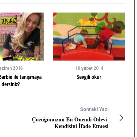
aziran 2016
10 Şubat 2014
arbie ile tanışmaya
Sevgili okur
 dersiniz?
Sonraki Yazı
atildeyiz
Lohusa Depresyonu Nedir?
Çocuğunuzun En Önemli Ödevi
Kendisini İfade Etmesi