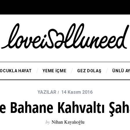
OCUKLA HAYAT
YEME İÇME
GEZ DOLAŞ
ÜNLÜ A
YAZILAR
14 Kasım 2016
e Bahane Kahvaltı Şa
by
Nihan Kayalıoğlu