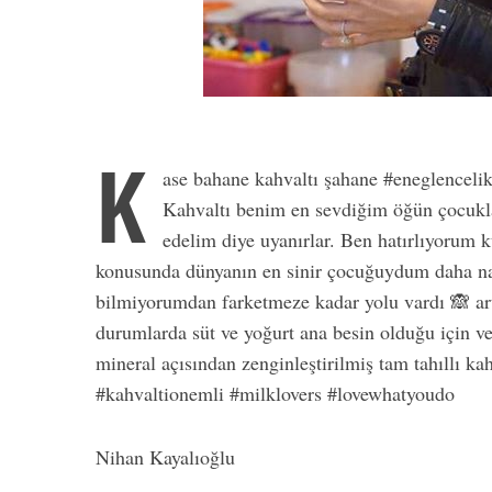
K
ase bahane kahvaltı şahane #eneglenceli
Kahvaltı benim en sevdiğim öğün çocuklar
edelim diye uyanırlar. Ben hatırlıyorum 
konusunda dünyanın en sinir çocuğuydum daha na
bilmiyorumdan farketmeze kadar yolu vardı 🙈 ar
durumlarda süt ve yoğurt ana besin olduğu için ve 
mineral açısından zenginleştirilmiş tam tahıllı 
#kahvaltionemli #milklovers #lovewhatyoudo
Nihan Kayalıoğlu