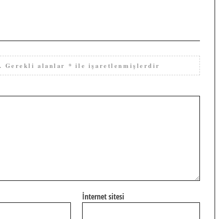
.
Gerekli alanlar
*
ile işaretlenmişlerdir
İnternet sitesi